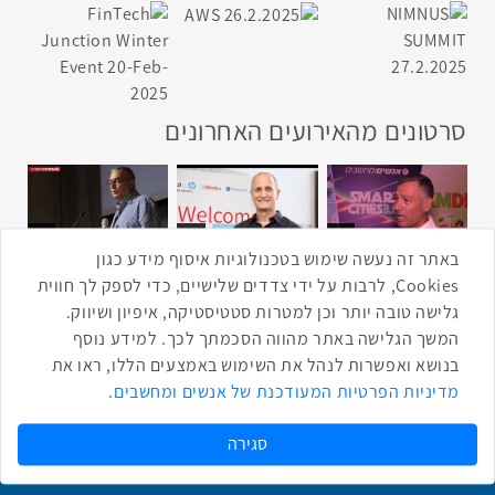
סרטונים מהאירועים האחרונים
1:43
2:33
4:00
כנס ערים חכמות
כנס מפעיל
כנס בריאות דיגיטלית
באתר זה נעשה שימוש בטכנולוגיות איסוף מידע כגון
Cookies, לרבות על ידי צדדים שלישיים, כדי לספק לך חווית
גלישה טובה יותר וכן למטרות סטטיסטיקה, איפיון ושיווק.
2:32
1:14
3:52
המשך הגלישה באתר מהווה הסכמתך לכך. למידע נוסף
כנס RPA
כנס בינת יערות הכרמל
כנס F5
בנושא ואפשרות לנהל את השימוש באמצעים הללו, ראו את
מדיניות הפרטיות המעודכנת של אנשים ומחשבים
.
שתפו ברשת
שתף בטוויטר
שתף בפייסבוק
שתף בלינקדאין
שתף בווטסאפ
שתף בטלגרם
סגירה