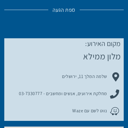
מפת הגעה
מקום האירוע:
לפניך
מפת
מלון ממילא
גוגל
עם
מיקום
כתובת מקום האירוע:
שלמה המלך 11, ירושלים
האירוע.
לחץ
ניתן ליצור קשר עם:
כאן
מחלקת אירועים, אנשים ומחשבים -
03-7330777
כדי
לדלג
פרטי החניה במקום האירוע:
נווט לשם עם Waze
מעל
המפה